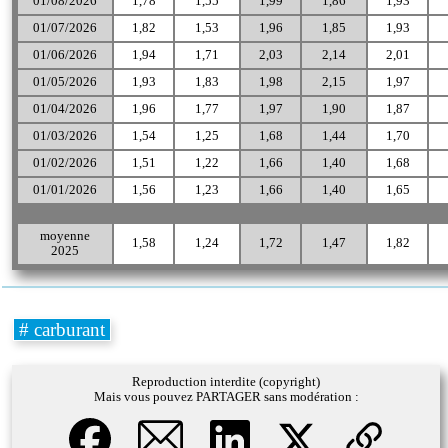
01/08/2026
1,78
1,55
1,99
1,86
1,93
01/07/2026
1,82
1,53
1,96
1,85
1,93
01/06/2026
1,94
1,71
2,03
2,14
2,01
01/05/2026
1,93
1,83
1,98
2,15
1,97
01/04/2026
1,96
1,77
1,97
1,90
1,87
01/03/2026
1,54
1,25
1,68
1,44
1,70
01/02/2026
1,51
1,22
1,66
1,40
1,68
01/01/2026
1,56
1,23
1,66
1,40
1,65
moyenne
1,58
1,24
1,72
1,47
1,82
2025
# carburant
Reproduction interdite (copyright)
Mais vous pouvez PARTAGER sans modération :