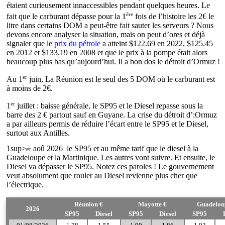
étaient curieusement innaccessibles pendant quelques heures. Le
ère
fait que le carburant dépasse pour la 1
fois de l’histoire les 2€ le
litre dans certains DOM a peut-être fait sauter les serveurs ? Nous
devons encore analyser la situation, mais on peut d’ores et déjà
signaler que le
prix du pétrole
a atteint $122.69 en 2022, $125.45
en 2012 et $133.19 en 2008 et que le prix à la pompe était alors
beaucoup plus bas qu’aujourd’hui. Il a bon dos le détroit d’Ormuz !
er
Au 1
juin, La Réunion est le seul des 5 DOM où le carburant est
à moins de 2€.
er
1
juillet : baisse générale, le SP95 et le Diesel repasse sous la
barre des 2 € partout sauf en Guyane. La crise du détroit d’:Ormuz
a par ailleurs permis de réduire l’écart entre le SP95 et le Diesel,
surtout aux Antilles.
1sup>
aoû 2026 le SP95 et au même tarif que le diesel à la
et
Guadeloupe et la Martinique. Les autres vont suivre. Et ensuite, le
Diesel va dépasser le SP95. Notez ces paroles ! Le gouvernement
veut absolument que rouler au Diesel revienne plus cher que
l’électrique.
Réunion €
Mayotte €
Guadelou
2026
SP95
Diesel
SP95
Diesel
SP95