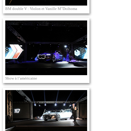
BM double V : Violon et Vanille M"Doihoma
Show à l’américaine