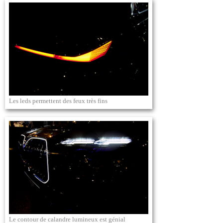
Les leds permettent des feux très fins
Le contour de calandre lumineux est génial