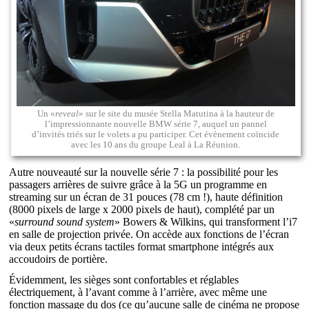
Un «
reveal
» sur le site du musée Stella Matutina à la hauteur de
l’impressionnante nouvelle BMW série 7, auquel un pannel
d’invités triés sur le volets a pu participer. Cet évènement coïncide
avec les 10 ans du groupe Leal à La Réunion.
Autre nouveauté sur la nouvelle série 7 : la possibilité pour les
passagers arrières de suivre grâce à la 5G un programme en
streaming sur un écran de 31 pouces (78 cm !), haute définition
(8000 pixels de large x 2000 pixels de haut), complété par un
«
surround sound system
» Bowers & Wilkins, qui transforment l’i7
en salle de projection privée. On accède aux fonctions de l’écran
via deux petits écrans tactiles format smartphone intégrés aux
accoudoirs de portière.
Évidemment, les sièges sont confortables et réglables
électriquement, à l’avant comme à l’arrière, avec même une
fonction massage du dos (ce qu’aucune salle de cinéma ne propose