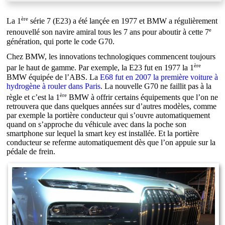
ère
La 1
série 7 (E23) a été lançée en 1977 et BMW a régulièrement
e
renouvellé son navire amiral tous les 7 ans pour aboutir à cette 7
génération, qui porte le code G70.
Chez BMW, les innovations technologiques commencent toujours
ère
par le haut de gamme. Par exemple, la E23 fut en 1977 la 1
BMW équipée de l’ABS. La
E68 fut en 2007 la première voiture à
hydrogène à rouler dans Paris
. La nouvelle G70 ne faillit pas à la
ère
règle et c’est la 1
BMW à offrir certains équipements que l’on ne
retrouvera que dans quelques années sur d’autres modèles, comme
par exemple la portière conducteur qui s’ouvre automatiquement
quand on s’approche du véhicule avec dans la poche son
smartphone sur lequel la smart key est installée. Et la portière
conducteur se referme automatiquement dès que l’on appuie sur la
pédale de frein.