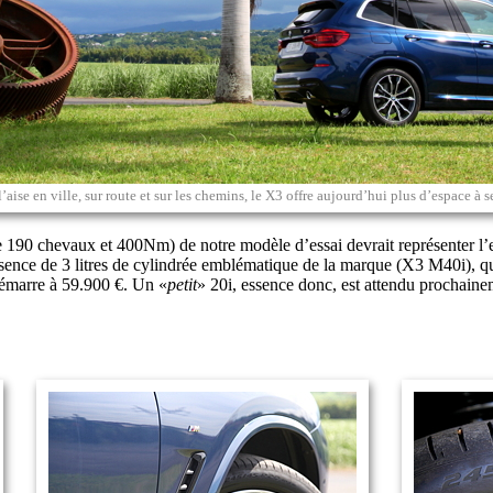
’aise en ville, sur route et sur les chemins, le X3 offre aujourd’hui plus d’espace à 
de 190 chevaux et 400Nm) de notre modèle d’essai devrait représenter l’
ssence de 3 litres de cylindrée emblématique de la marque (X3 M40i), q
 démarre à 59.900 €. Un «
petit
» 20i, essence donc, est attendu prochaineme