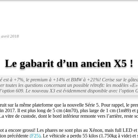
4 avril 2018
Le gabarit d’un ancien X5 !
ché est à +7%, le premium à +14% et BMW à +21%! Cerise sur le gât
 toutes les questions concernant un possible rétrofit: les modèles «
E
»
ir l’option 609. Le nouveau X3 est évidemment disponible avec l’option
uit sur la même plateforme que la nouvelle Série 5. Pour rappel, le pre
 fin 2017. Il est plus long de 5 cm (4m70), plus large de 1 cm (1m89) et 
a vitre de custode, dont le bord inférieur remonte vers l’arrière, reste 
ot a encore grossi! Les phares ne sont plus au Xénon, mais full LED et a
tion précédente
(F25)
. Le véhicule a perdu 55 kilos (1.750kg à vide) et 