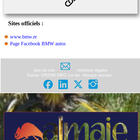
Sites officiels :
www.bmw.re
Page Facebook BMW autos
plan du site
mentions légales
Suivez VROUM.INFO sur les
réseaux sociaux
: