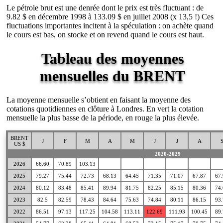
Le pétrole brut est une denrée dont le prix est très fluctuant : de
9.82 $ en décembre 1998 à 133.09 $ en juillet 2008 (x 13,5 !) Ces
fluctuations importantes incitent à la spéculation : on achète quand
le cours est bas, on stocke et on revend quand le cours est haut.
Tableau des moyennes
mensuelles du BRENT
La moyenne mensuelle s’obtient en faisant la moyenne des
cotations quotidiennes en clôture à Londres. En vert la cotation
mensuelle la plus basse de la période, en rouge la plus élevée.
BRENT
J
F
M
A
M
J
J
A
US $
2020-2029
2026
66.60
70.89
103.13
2025
79.27
75.44
72.73
68.13
64.45
71.35
71.07
67.87
67
2024
80.12
83.48
85.41
89.94
81.75
82.25
85.15
80.36
74
2023
82.5
82.59
78.43
84.64
75.63
74.84
80.11
86.15
93
2022
86.51
97.13
117.25
104.58
113.11
122.69
111.93
100.45
89