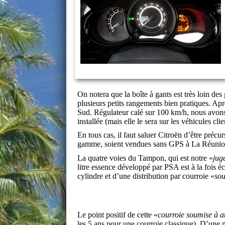
On notera que la boîte à gants est très loin des
plusieurs petits rangements bien pratiques. Apr
Sud. Régulateur calé sur 100 km/h, nous avons 
installée (mais elle le sera sur les véhicules clie
En tous cas, il faut saluer Citroën d’être préc
gamme, soient vendues sans GPS à La Réunion
La quatre voies du Tampon, qui est notre «
jug
litre essence développé par PSA est à la fois 
cylindre et d’une distribution par courroie «
sou
Le point positif de cette «
courroie soumise à a
les 5 ans pour une courroie classique). D’une 