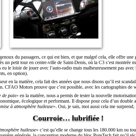
 genoux du passagers, ce qui est bien, et que malgré cela, elle offre une
ès un petit tour en centre-ville de Saint-Denis, où la C3 s’est montrée 
eu le loisir de jouer avec l’auto-radio mais malheureusement pas avec 
nts, en option).
urseur en la matière, cela fait des années que nous disons qu’il est scan
. CFAO Motors prouve que c’est possible, avec les cartographies de
e de paix
» en la matière, nous a permis de tester la nouvelle motorisation
économique, écologique et performant. Il dispose pour cela d’un double a
mise à atmosphère huileuse
». Oui, je sais, moi aussi cela me surprend, 
Courroie… lubrifiée !
tmosphère huileuse
» c’est qu’elle se change tous les 180.000 km ou tou
manière générale, la conception moderne du bloc PureTech fait qu’il réc