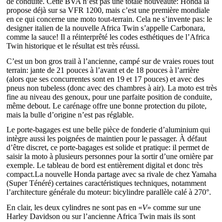
de conduite. Cette BVA n’est pas une totale nouveauté: Honda la
propose déjà sur sa VFR 1200, mais c’est une première mondiale
en ce qui concerne une moto tout-terrain. Cela ne s’invente pas: le
designer italien de la nouvelle Africa Twin s’appelle Carbonara,
comme la sauce! Il a réinterprêté les codes esthétiques de l’Africa
Twin historique et le résultat est très réussi.
C’est un bon gros trail à l’ancienne, campé sur de vraies roues tout
terrain: jante de 21 pouces à l’avant et de 18 pouces à l’arrière
(alors que ses concurrentes sont en 19 et 17 pouces) et avec des
pneus non tubeless (donc avec des chambres à air). La moto est très
fine au niveau des genoux, pour une parfaite position de conduite,
même debout. Le carénage offre une bonne protection du pilote,
mais la bulle d’origine n’est pas réglable.
Le porte-bagages est une belle pièce de fonderie d’aluminium qui
intègre aussi les poignées de maintien pour le passager. À défaut
d’être discret, ce porte-bagages est solide et pratique: il permet de
saisir la moto à plusieurs personnes pour la sortir d’une ornière par
exemple. Le tableau de bord est entièrement digital et donc très
compact.La nouvelle Honda partage avec sa rivale de chez Yamaha
(Super Ténéré) certaines caractéristiques techniques, notamment
l’architecture générale du moteur: bicylindre parallèle calé à 270°.
En clair, les deux cylindres ne sont pas en «
V
» comme sur une
Harley Davidson ou sur l’ancienne Africa Twin mais ils sont