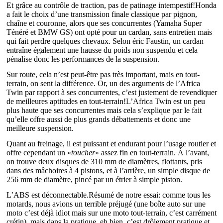
Et grâce au contrôle de traction, pas de patinage intempestif!Honda
a fait le choix d’une transmission finale classique par pignon,
chaîne et couronne, alors que ses concurrentes (Yamaha Super
Ténéré et BMW GS) ont opté pour un cardan, sans entretien mais
qui fait perdre quelques chevaux. Selon éric Faustin, un cardan
entraîne également une hausse du poids non suspendu et cela
pénalise donc les performances de la suspension.
Sur route, cela n’est peut-être pas très important, mais en tout-
terrain, on sent la différence. Or, un des arguments de l’Africa
Twin par rapport à ses concurrentes, c’est justement de revendiquer
de meilleures aptitudes en tout-terrain!L’Africa Twin est un peu
plus haute que ses concurrentes mais cela s’explique par le fait
qu’elle offre aussi de plus grands débattements et donc une
meilleure suspension.
Quant au freinage, il est puissant et endurant pour l’usage routier et
offre cependant un «
toucher
» assez fin en tout-terrain. À l’avant,
on trouve deux disques de 310 mm de diamètres, flottants, pris
dans des mâchoires à 4 pistons, et à l’arrière, un simple disque de
256 mm de diamètre, pincé par un étrier à simple piston.
L’ABS est déconnectable.Résumé de notre essai: comme tous les
motards, nous avions un terrible préjugé (une boîte auto sur une
moto c’est déjà idiot mais sur une moto tout-terrain, c’est carrément
crétin), mais dans la pratique, eh bien, c’est drôlement pratique et