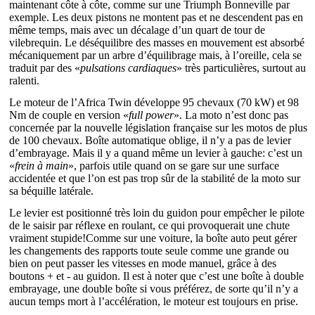
maintenant côte à côte, comme sur une Triumph Bonneville par
exemple. Les deux pistons ne montent pas et ne descendent pas en
même temps, mais avec un décalage d’un quart de tour de
vilebrequin. Le déséquilibre des masses en mouvement est absorbé
mécaniquement par un arbre d’équilibrage mais, à l’oreille, cela se
traduit par des «
pulsations cardiaques
» très particulières, surtout au
ralenti.
Le moteur de l’Africa Twin développe 95 chevaux (70 kW) et 98
Nm de couple en version «
full power
». La moto n’est donc pas
concernée par la nouvelle législation française sur les motos de plus
de 100 chevaux. Boîte automatique oblige, il n’y a pas de levier
d’embrayage. Mais il y a quand même un levier à gauche: c’est un
«
frein à main
», parfois utile quand on se gare sur une surface
accidentée et que l’on est pas trop sûr de la stabilité de la moto sur
sa béquille latérale.
Le levier est positionné très loin du guidon pour empêcher le pilote
de le saisir par réflexe en roulant, ce qui provoquerait une chute
vraiment stupide!Comme sur une voiture, la boîte auto peut gérer
les changements des rapports toute seule comme une grande ou
bien on peut passer les vitesses en mode manuel, grâce à des
boutons + et - au guidon. Il est à noter que c’est une boîte à double
embrayage, une double boîte si vous préférez, de sorte qu’il n’y a
aucun temps mort à l’accélération, le moteur est toujours en prise.