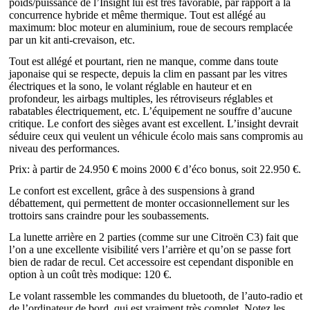
poids/puissance de l’Insight lui est très favorable, par rapport à la
concurrence hybride et même thermique. Tout est allégé au
maximum: bloc moteur en aluminium, roue de secours remplacée
par un kit anti-crevaison, etc.
Tout est allégé et pourtant, rien ne manque, comme dans toute
japonaise qui se respecte, depuis la clim en passant par les vitres
électriques et la sono, le volant réglable en hauteur et en
profondeur, les airbags multiples, les rétroviseurs réglables et
rabatables électriquement, etc. L’équipement ne souffre d’aucune
critique. Le confort des sièges avant est excellent. L’insight devrait
séduire ceux qui veulent un véhicule écolo mais sans compromis au
niveau des performances.
Prix: à partir de 24.950 € moins 2000 € d’éco bonus, soit 22.950 €.
Le confort est excellent, grâce à des suspensions à grand
débattement, qui permettent de monter occasionnellement sur les
trottoirs sans craindre pour les soubassements.
La lunette arrière en 2 parties (comme sur une Citroën C3) fait que
l’on a une excellente visibilité vers l’arrière et qu’on se passe fort
bien de radar de recul. Cet accessoire est cependant disponible en
option à un coût très modique: 120 €.
Le volant rassemble les commandes du bluetooth, de l’auto-radio et
de l’ordinateur de bord, qui est vraiment très complet. Notez les