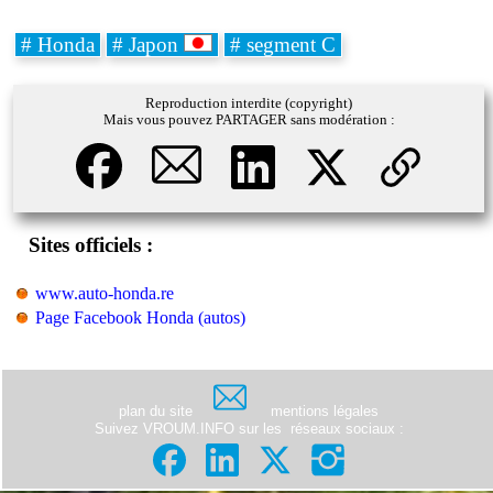
# Honda
# Japon
# segment C
Reproduction interdite (copyright)
Mais vous pouvez PARTAGER sans modération :
Sites officiels :
www.auto-honda.re
Page Facebook Honda (autos)
plan du site
mentions légales
Suivez VROUM.INFO sur les
réseaux sociaux
: