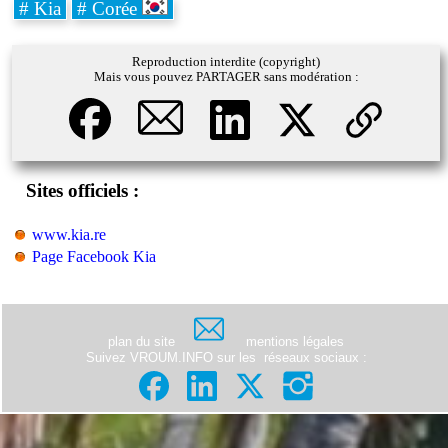
# Kia
# Corée
Reproduction interdite (copyright)
Mais vous pouvez PARTAGER sans modération :
Sites officiels :
www.kia.re
Page Facebook Kia
plan du site
mentions légales
Suivez VROUM.INFO sur les
réseaux sociaux
: