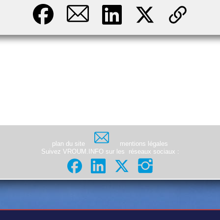
plan du site
mentions légales
Suivez VROUM.INFO sur les
réseaux sociaux
: