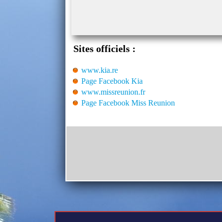
Sites officiels :
www.kia.re
Page Facebook Kia
www.missreunion.fr
Page Facebook Miss Reunion