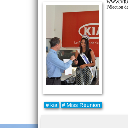
WWW.VROUM.
l’élection d
# kia
# Miss Réunion