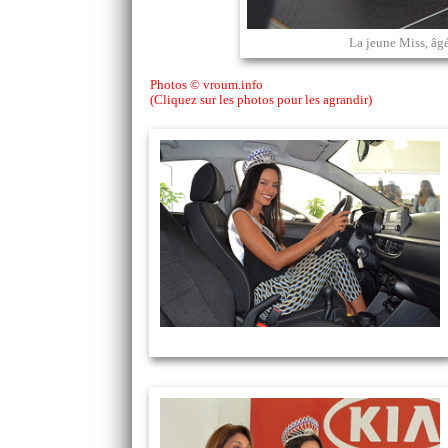
La jeune Miss, âgé
Photos © vroum.info
(Cliquez sur les photos pour les agrandir)