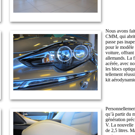
Nous avons fait
CMM, qui abrit
passe pas inape
pour le modèle 
voiture, offran
allemands. La fa
acérée, avec n
les blocs optiqu
tellement réuss
kit aérodynamiq
Personnellemen
qu’à partir du 
génération préc
V. La nouvelle
de 2,5 litres. 