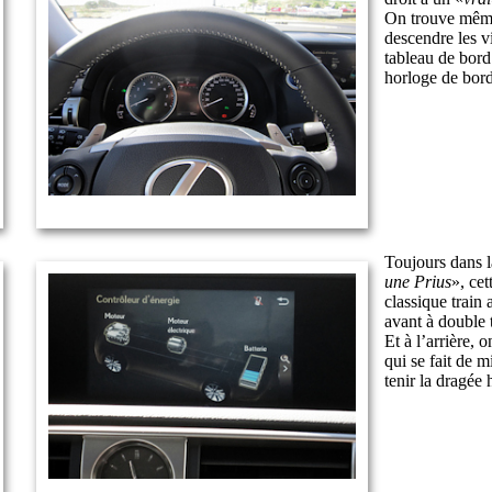
On trouve même 
descendre les v
tableau de bord
horloge de bord
Toujours dans l
une Prius
», ce
classique train
avant à double t
Et à l’arrière, 
qui se fait de 
tenir la dragée