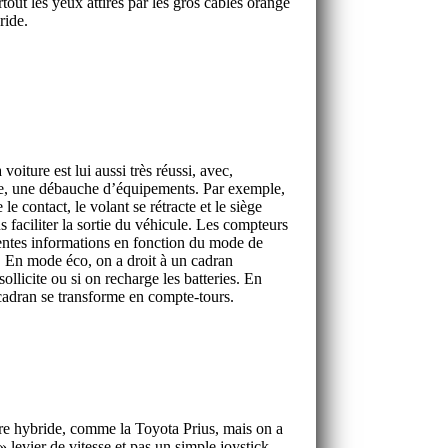
tout les yeux attirés par les gros câbles orange
ride.
 voiture est lui aussi très réussi, avec,
ge, une débauche d’équipements. Par exemple,
e contact, le volant se rétracte et le siège
s faciliter la sortie du véhicule. Les compteurs
rentes informations en fonction du mode de
. En mode éco, on a droit à un cadran
sollicite ou si on recharge les batteries. En
cadran se transforme en compte-tours.
re hybride, comme la Toyota Prius, mais on a
» levier de vitesse et pas un simple joystick.