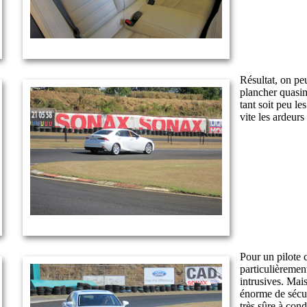
Résultat, on peu
plancher quasim
tant soit peu le
vite les ardeurs 
Pour un pilote 
particulièremen
intrusives. Mai
énorme de sécur
très sûre à cond