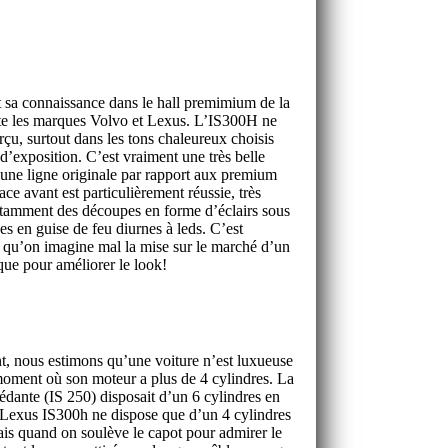
 sa connaissance dans le hall premimium de la
e les marques Volvo et Lexus. L’IS300H ne
rçu, surtout dans les tons chaleureux choisis
d’exposition. C’est vraiment une très belle
t une ligne originale par rapport aux premium
ce avant est particulièrement réussie, très
otamment des découpes en forme d’éclairs sous
es en guise de feu diurnes à leds. C’est
i qu’on imagine mal la mise sur le marché d’un
ue pour améliorer le look!
t, nous estimons qu’une voiture n’est luxueuse
moment où son moteur a plus de 4 cylindres. La
édante (IS 250) disposait d’un 6 cylindres en
 Lexus IS300h ne dispose que d’un 4 cylindres
Mais quand on soulève le capot pour admirer le