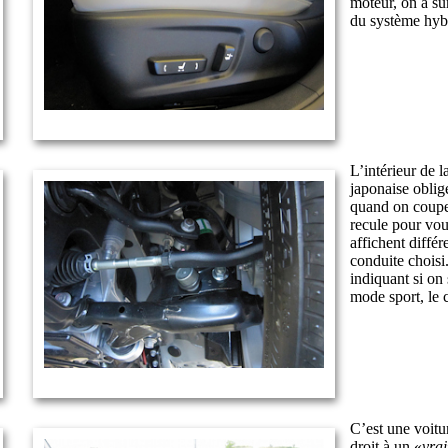
moteur, on a sur
du système hyb
L’intérieur de la
japonaise obli
quand on coupe l
recule pour vou
affichent diffé
conduite choisi
indiquant si on 
mode sport, le 
C’est une voitu
droit à un «
vrai