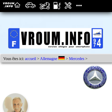
Vous êtes ici:
accueil
>
Allemagne
>
Mercedes
>