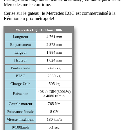
Mercedes me le confirme.
Cerise sur le gateau: le Mercedes EQC est commercialisé à la
Réunion au prix métropole!
Mercedes EQC Edition 1886
Longueur
4.761 mm
Empattement
2.873 mm
Largeur
1.884 mm
Hauteur
1.624 mm
Poids à vide
2495 kg
PTAC
2930 kg
Charge Utile
505 kg
408 ch DIN (300kW)
Puissance
à 4080 tr/min
Couple moteur
765 Nm
Puissance fiscale
8 CV
Vitesse maximum
180 km/h
0/100km/h
5,1 sec