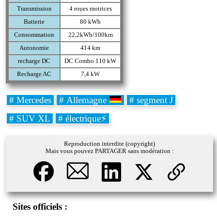
Transmission
4 roues motrices
Batterie
80 kWh
Consommation
22,2kWh/100km
Autonomie
414 km
recharge DC
DC Combo 110 kW
Recharge AC
7,4 kW
# Mercedes
# Allemagne
# segment J
# SUV XL
# électrique⚡
Reproduction interdite (copyright)
Mais vous pouvez PARTAGER sans modération :
Sites officiels :