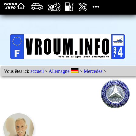
Vous êtes ici:
accueil
>
Allemagne
>
Mercedes
>