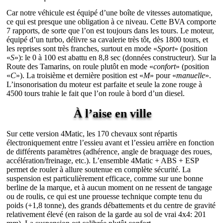
Car notre véhicule est équipé d’une boîte de vitesses automatique,
ce qui est presque une obligation à ce niveau. Cette BVA comporte
7 rapports, de sorte que l’on est toujours dans les tours. Le moteur,
équipé d’un turbo, délivre sa cavalerie très tôt, dès 1800 tours, et
les reprises sont très franches, surtout en mode «
Sport
» (position
«
S
»): le 0 à 100 est abattu en 8,8 sec (données constructeur). Sur la
Route des Tamarins, on roule plutôt en mode «
confort
» (position
«
C
»). La troisième et dernière position est «
M
» pour «
manuelle
».
L’insonorisation du moteur est parfaite et seule la zone rouge à
4500 tours trahie le fait que l’on roule à bord d’un diesel.
À l’aise en ville
Sur cette version 4Matic, les 170 chevaux sont répartis
électroniquement entre l’essieu avant et l’essieu arrière en fonction
de différents paramètres (adhérence, angle de braquage des roues,
accélération/freinage, etc.). L’ensemble 4Matic + ABS + ESP
permet de rouler à allure soutenue en complète sécurité. La
suspension est particulièrement efficace, comme sur une bonne
berline de la marque, et à aucun moment on ne ressent de tangage
ou de roulis, ce qui est une prouesse technique compte tenu du
poids (+1,8 tonne), des grands débattements et du centre de gravité
relativement élevé (en raison de la garde au sol de vrai 4x4: 201