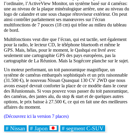
l’ordinaire, l’ActiveView Monitor, un système basé sur 4 caméras:
une au niveau de la plaque minéralogique arrière, une au niveau du
logo de calandre et une sous chaque rétroviseur extérieur. On peut
ainsi contrôler parfaitement ses manœuvres sur l’écran
multifonctions de 7 pouces (18 cm) qui trône au milieu du tableau
de bord.
Multifonctions veut dire que l’écran, qui est tactile, sert également
pour la radio, le lecteur CD, le téléphone bluetooth et même le
GPS. Mais, hélas, pour le moment, le Qashqai est livré avec
seulement une cartographie GPS des pays européens, pas la
cartographie de La Réunion. Mais la Sogécore planche sur le sujet.
Un moteur performant, un toit panoramique magnifique, un
système de caméras embarqués sophistiqués et un prix raisonnable
(31.500 €), le nouveau Nissan Quasquai 130 CV 2WD que nous
avons essayé devrait conforter la place de ce modèle dans le coeur
des Réunionnais. Si vous pouvez vous passer du toit panoramique,
des caméras, des jantes alu, du stop & start et de quelques autres
options, le prix baisse à 27.500 €, ce qui en fait une des meilleures
affaires du moment.
(Découvrez ici la version 7 places)
# Nissan
# Japon
# segment C-SUV