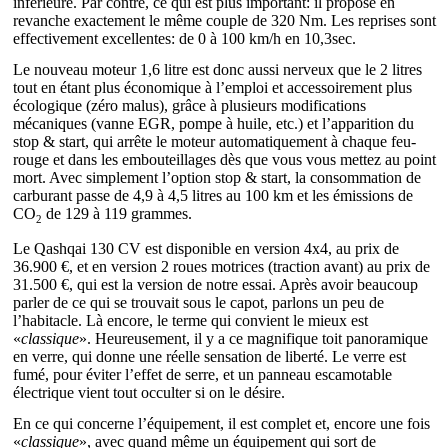
inférieure. Par contre, ce qui est plus important: il propose en
revanche exactement le même couple de 320 Nm. Les reprises sont
effectivement excellentes: de 0 à 100 km/h en 10,3sec.
Le nouveau moteur 1,6 litre est donc aussi nerveux que le 2 litres
tout en étant plus économique à l’emploi et accessoirement plus
écologique (zéro malus), grâce à plusieurs modifications
mécaniques (vanne EGR, pompe à huile, etc.) et l’apparition du
stop & start, qui arrête le moteur automatiquement à chaque feu-
rouge et dans les embouteillages dès que vous vous mettez au point
mort. Avec simplement l’option stop & start, la consommation de
carburant passe de 4,9 à 4,5 litres au 100 km et les émissions de
CO
de 129 à 119 grammes.
2
Le Qashqai 130 CV est disponible en version 4x4, au prix de
36.900 €, et en version 2 roues motrices (traction avant) au prix de
31.500 €, qui est la version de notre essai. Après avoir beaucoup
parler de ce qui se trouvait sous le capot, parlons un peu de
l’habitacle. Là encore, le terme qui convient le mieux est
«
classique
». Heureusement, il y a ce magnifique toit panoramique
en verre, qui donne une réelle sensation de liberté. Le verre est
fumé, pour éviter l’effet de serre, et un panneau escamotable
électrique vient tout occulter si on le désire.
En ce qui concerne l’équipement, il est complet et, encore une fois
«
classique
», avec quand même un équipement qui sort de