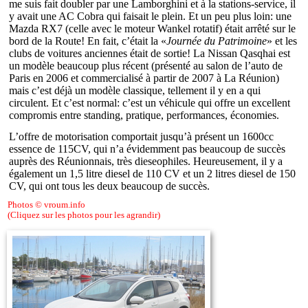
me suis fait doubler par une Lamborghini et à la stations-service, il
y avait une AC Cobra qui faisait le plein. Et un peu plus loin: une
Mazda RX7 (celle avec le moteur Wankel rotatif) était arrêté sur le
bord de la Route! En fait, c’était la «
Journée du Patrimoine
» et les
clubs de voitures anciennes était de sortie! La Nissan Qasqhai est
un modèle beaucoup plus récent (présenté au salon de l’auto de
Paris en 2006 et commercialisé à partir de 2007 à La Réunion)
mais c’est déjà un modèle classique, tellement il y en a qui
circulent. Et c’est normal: c’est un véhicule qui offre un excellent
compromis entre standing, pratique, performances, économies.
L’offre de motorisation comportait jusqu’à présent un 1600cc
essence de 115CV, qui n’a évidemment pas beaucoup de succès
auprès des Réunionnais, très dieseophiles. Heureusement, il y a
également un 1,5 litre diesel de 110 CV et un 2 litres diesel de 150
CV, qui ont tous les deux beaucoup de succès.
Photos © vroum.info
(Cliquez sur les photos pour les agrandir)