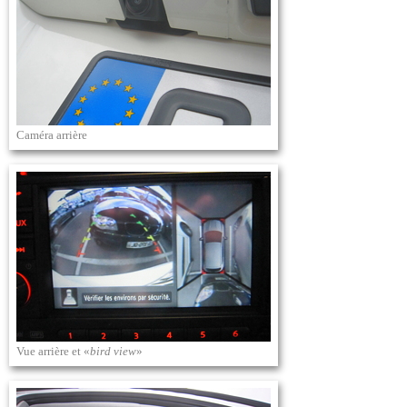
Caméra arrière
Vue arrière et «
bird view
»