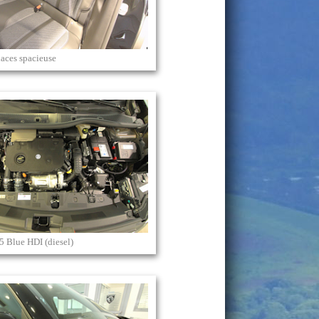
laces spacieuse
.5 Blue HDI (diesel)