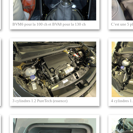
BVM6 pour la 100 ch et BVA8 pour la 130 ch
C’est une 5 p
3 cylindres 1.2 PureTech (essence)
4 cylindres 1