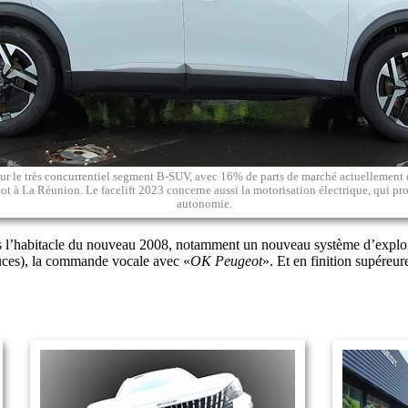
sur le très concurrentiel segment B-SUV, avec 16% de parts de marché actuellement 
ot à La Réunion. Le facelift 2023 concerne aussi la motorisation électrique, qui pr
autonomie.
 l’habitacle du nouveau 2008, notamment un nouveau système d’exploita
ouces), la commande vocale avec «
OK Peugeot
». Et en finition supéreur