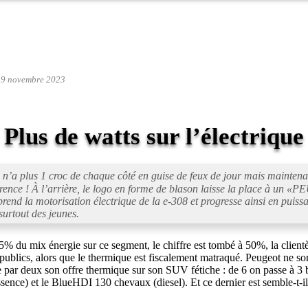
19 novembre 2023
Plus de watts sur l’électrique
n’a plus 1 croc de chaque côté en guise de feux de jour mais maintenan
rence ! À l’arrière, le logo en forme de blason laisse la place à un «
PE
rend la motorisation électrique de la e-308 et progresse ainsi en puis
surtout des jeunes.
95% du mix énergie sur ce segment, le chiffre est tombé à 50%, la clientèl
 publics, alors que le thermique est fiscalement matraqué. Peugeot ne so
e par deux son offre thermique sur son SUV fétiche : de 6 on passe à 3 b
ssence) et le BlueHDI 130 chevaux (diesel). Et ce dernier est semble-t-il