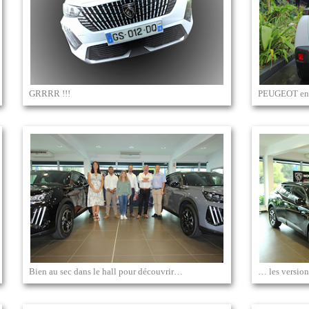
GRRRR !!!
PEUGEOT en t
Bien au sec dans le hall pour découvrir…
… les version