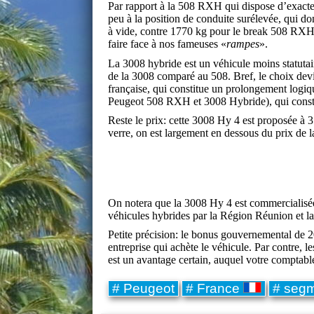
Par rapport à la 508 RXH qui dispose d’exactem
peu à la position de conduite surélevée, qui do
à vide, contre 1770 kg pour le break 508 RXH. 
faire face à nos fameuses «
rampes
».
La 3008 hybride est un véhicule moins statutai
de la 3008 comparé au 508. Bref, le choix devie
française, qui constitue un prolongement logiqu
Peugeot 508 RXH et 3008 Hybride), qui constit
Reste le prix: cette 3008 Hy 4 est proposée à 
verre, on est largement en dessous du prix de
On notera que la 3008 Hy 4 est commercialisé
véhicules hybrides par la Région Réunion et la
Petite précision: le bonus gouvernemental de 20
entreprise qui achète le véhicule. Par contre, 
est un avantage certain, auquel votre comptable 
# Peugeot
# France
# seg