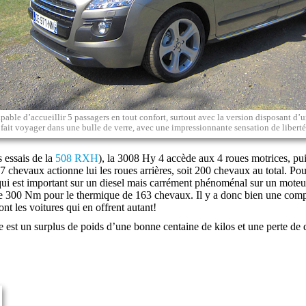
apable d’accueillir 5 passagers en tout confort, surtout avec la version disposant d’
fait voyager dans une bulle de verre, avec une impressionnante sensation de liberté
s essais de la
508 RXH
), la 3008 Hy 4 accède aux 4 roues motrices, pu
7 chevaux actionne lui les roues arrières, soit 200 chevaux au total. Pour
qui est important sur un diesel mais carrément phénoménal sur un moteur 
 300 Nm pour le thermique de 163 chevaux. Il y a donc bien une complé
t les voitures qui en offrent autant!
 est un surplus de poids d’une bonne centaine de kilos et une perte de q