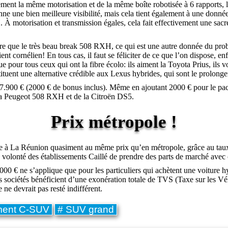
ent la même motorisation et de la même boîte robotisée à 6 rapports, l
nne une bien meilleure visibilité, mais cela tient également à une donn
À motorisation et transmission égales, cela fait effectivement une sacr
re que le très beau break 508 RXH, ce qui est une autre donnée du prob
nt cornélien! En tous cas, il faut se féliciter de ce que l’on dispose, e
e pour tous ceux qui ont la fibre écolo: ils aiment la Toyota Prius, il
uent une alternative crédible aux Lexus hybrides, qui sont le prolonge
37.900 € (2000 € de bonus inclus). Même en ajoutant 2000 € pour le pac
 la Peugeot 508 RXH et de la Citroën DS5.
Prix métropole !
e à La Réunion quasiment au même prix qu’en métropole, grâce au taux 
 volonté des établissements Caillé de prendre des parts de marché avec
00 € ne s’applique que pour les particuliers qui achètent une voiture h
les sociétés bénéficient d’une exonération totale de TVS (Taxe sur les V
ne devrait pas resté indifférent.
ment C-SUV
# SUV grand