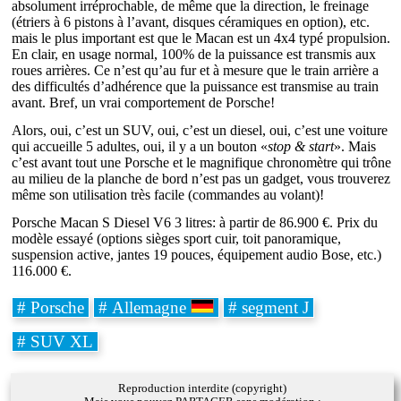
absolument irréprochable, de même que la direction, le freinage
(étriers à 6 pistons à l’avant, disques céramiques en option), etc.
mais le plus important est que le Macan est un 4x4 typé propulsion.
En clair, en usage normal, 100% de la puissance est transmis aux
roues arrières. Ce n’est qu’au fur et à mesure que le train arrière a
des difficultés d’adhérence que la puissance est transmise au train
avant. Bref, un vrai comportement de Porsche!
Alors, oui, c’est un SUV, oui, c’est un diesel, oui, c’est une voiture
qui accueille 5 adultes, oui, il y a un bouton «
stop & start
». Mais
c’est avant tout une Porsche et le magnifique chronomètre qui trône
au milieu de la planche de bord n’est pas un gadget, vous trouverez
même son utilisation très facile (commandes au volant)!
Porsche Macan S Diesel V6 3 litres: à partir de 86.900 €. Prix du
modèle essayé (options sièges sport cuir, toit panoramique,
suspension active, jantes 19 pouces, équipement audio Bose, etc.)
116.000 €.
# Porsche
# Allemagne
# segment J
# SUV XL
Reproduction interdite (copyright)