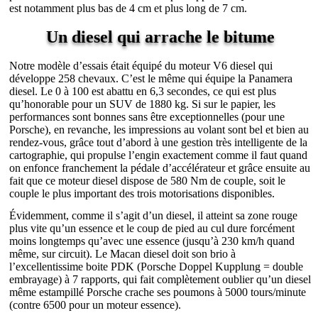
est notamment plus bas de 4 cm et plus long de 7 cm.
Un diesel qui arrache le bitume
Notre modèle d’essais était équipé du moteur V6 diesel qui
développe 258 chevaux. C’est le même qui équipe la Panamera
diesel. Le 0 à 100 est abattu en 6,3 secondes, ce qui est plus
qu’honorable pour un SUV de 1880 kg. Si sur le papier, les
performances sont bonnes sans être exceptionnelles (pour une
Porsche), en revanche, les impressions au volant sont bel et bien au
rendez-vous, grâce tout d’abord à une gestion très intelligente de la
cartographie, qui propulse l’engin exactement comme il faut quand
on enfonce franchement la pédale d’accélérateur et grâce ensuite au
fait que ce moteur diesel dispose de 580 Nm de couple, soit le
couple le plus important des trois motorisations disponibles.
Évidemment, comme il s’agit d’un diesel, il atteint sa zone rouge
plus vite qu’un essence et le coup de pied au cul dure forcément
moins longtemps qu’avec une essence (jusqu’à 230 km/h quand
même, sur circuit). Le Macan diesel doit son brio à
l’excellentissime boite PDK (Porsche Doppel Kupplung = double
embrayage) à 7 rapports, qui fait complètement oublier qu’un diesel
même estampillé Porsche crache ses poumons à 5000 tours/minute
(contre 6500 pour un moteur essence).