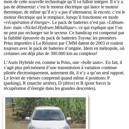
mots de cette nouvelle technologie qu’il va falloir intégrer. Il n’y a
pas de démarreur: c’est le moteur électrique qui lance le moteur
thermique, de même qu’il n’y a pas d’alternateur, là encore, c’est le
moteur électrique qui le remplace, lorsqu’il fonctionne en mode
«
récupération d’énergie
». Le pack de batteries n’est pas «
Lithium-
Ion
» mais «
Nickel-Hydrure-Métallique
», ce qui explique que l’on
ne peut pas recharger sur le secteur. Ce handicap est compensé par
la fiabilité éprouvée du pack de batteries Toyota: les premières
Prius importées à La Réunion par CMM datent de 2003 et roulent
toujours avec le pack de batteries d’origine. Idem en métropole, où
certaines ont déjà plus de 300.000 km au compteur!
L’Auris Hybride est, comme la Prius, une «
boîte auto
». En fait, il
s’agit plus précisément d’une transmission à variation continue
pilotée électroniquement, autrement dit, il n’y a qu’un seul rapport.
Le levier de vitesses comprend quand même 4 positions: P
(parking), R (marche arrière), D (drive) et B (pour forcer la
récupération d’énergie dans les grandes descentes).