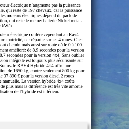
teur électrique n’augmente pas la puissance
ule, qui reste de 197 chevaux, car la puissance
 les moteurs électriques dépend du pack de
ction, qui reste le même: batterie Nickel metal-
9 kW/h.
teur électrique confère cependant au Rav4
re motricité, car répartie sur les 4 roues. C’est
tout chemin mais aussi sur route où le 0 à 100
ment amélioré: de 8,9 secondes pour la version
8,7 secondes pour la version 4x4. Sans oublier
sion intégrale est toujours plus sécurisante sur
.Bonus: le RAV4 Hybride 4×4 offre une
ction de 1650 kg, contre seulement 800 kg pour
 de 37.890 € pour la version diesel 2 roues
te manuelle. La version hybride 4x4 coûte
de plus mais la différence est très vite amortie
lisation de l’hybride est inférieur.