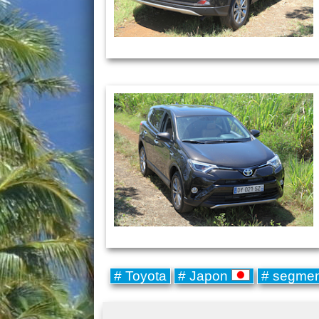
# Toyota
# Japon
# segme