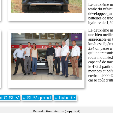
Le deuxième mo
totale du véhic
développée par
batteries de tra
hydrure de 1,5
Le deuxième mo
une bien meilleu
appréciable en 
km/h est légère
2x4 on passe à 
qu’une transmis
route mouillée
capacité de tra
le 4×2.à partir
motrices et boî
environ 2000 € 
car le coût d’uti
nt C-SUV
# SUV grand
# hybride
Reproduction interdite (copyright)