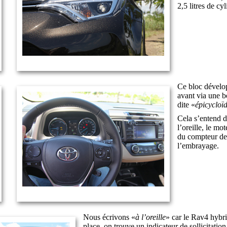
2,5 litres de cy
Ce bloc dévelo
avant via une b
dite «
épicycloï
Cela s’entend d’
l’oreille, le mo
du compteur de 
l’embrayage.
Nous écrivons «
à l’oreille
» car le Rav4 hybri
place, on trouve un indicateur de sollicitatio