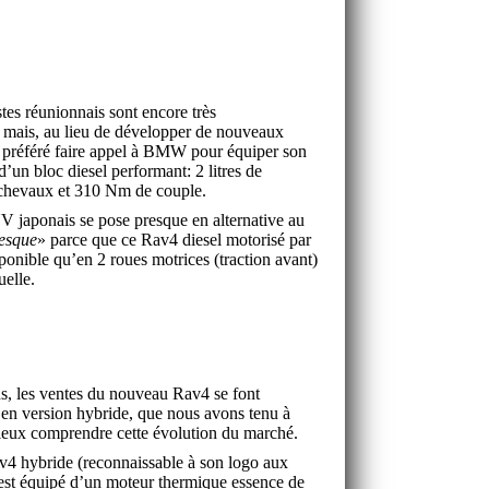
tes réunionnais sont encore très
 mais, au lieu de développer de nouveaux
a préféré faire appel à BMW pour équiper son
un bloc diesel performant: 2 litres de
 chevaux et 310 Nm de couple.
 japonais se pose presque en alternative au
esque
» parce que ce Rav4 diesel motorisé par
nible qu’en 2 roues motrices (traction avant)
uelle.
s, les ventes du nouveau Rav4 se font
 en version hybride, que nous avons tenu à
ieux comprendre cette évolution du marché.
4 hybride (reconnaissable à son logo aux
) est équipé d’un moteur thermique essence de