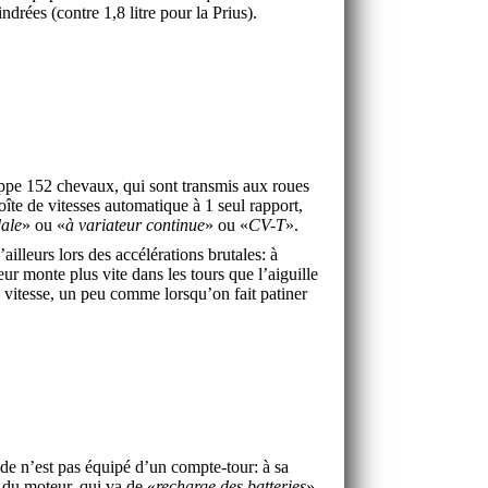
lindrées (contre 1,8 litre pour la Prius).
ppe 152 chevaux, qui sont transmis aux roues
oîte de vitesses automatique à 1 seul rapport,
dale
» ou «
à variateur continue
» ou «
CV-T
».
ailleurs lors des accélérations brutales: à
teur monte plus vite dans les tours que l’aiguille
vitesse, un peu comme lorsqu’on fait patiner
de n’est pas équipé d’un compte-tour: à sa
n du moteur, qui va de «
recharge des batteries
»