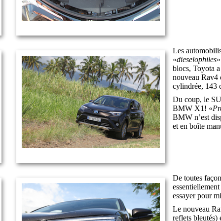
Les automobilis
«
dieselophiles
»
blocs, Toyota 
nouveau Rav4 d’
cylindrée, 143
Du coup, le SUV
BMW X1! «
Pr
BMW n’est dispo
et en boîte man
De toutes façon
essentiellement
essayer pour m
Le nouveau Rav
reflets bleutés