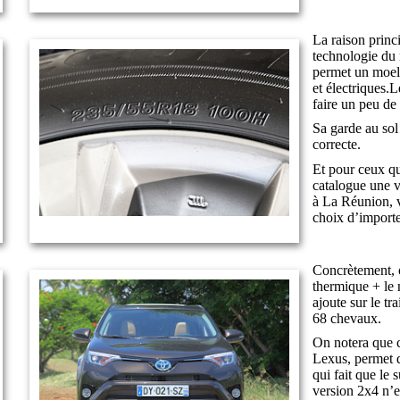
La raison princ
technologie du 
permet un moell
et électriques.
faire un peu de
Sa garde au sol
correcte.
Et pour ceux qu
catalogue une v
à La Réunion, v
choix d’import
Concrètement, o
thermique + le 
ajoute sur le t
68 chevaux.
On notera que c
Lexus, permet d
qui fait que le 
version 2x4 n’e