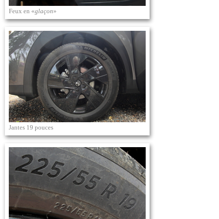
Feux en «
glaçon
»
Jantes 19 pouces