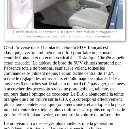
L’intérieur de la Leapmotor B10 est zen, minimaliste et magnifique
en blanc ivoire, avec une modularité propice au cocooning.
C’est l’inverse dans l’habitacle, celui du SUV français est
classique, avec quand même un effort pour faire une console
centrale flottante et un écran vertical à la Tesla (que Citroën appelle
écran cascade). Le tableau de bord du SUV chinois surprend par
l’absence totale de boutons, sauf sur le volant, toutes les
commandes se pilotent depuis l’écran tactile central de 14,6",
même le réglage des rétroviseurs et l’allumage des phares ! Il y a
aussi ces 6 encoches sur le tableau de bord côté passager, destinées
à accrocher des accessoires tels que porte gobelet, tablette, etc.
toujours dans l’optique de cocooner. Le B10 a abandonné la teinte
orangée que l’on trouve sur la
C10
, qui correspond effectivement
plus à une clientèle asiatique (ou américaine), et a adopté à la place
un choix entre deux teintes plus conformes aux goûts européens, le
gris foncé et le blanc ivoire, comme sur la voiture de présentation.
Le nouveau C5 a des sièges plus moelleux que la génération
précédente, et toujours sa fameuse suspension à butées