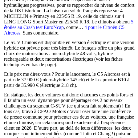
hydrauliques progressives, pour se rapprocher du niveau de confort
de la DS historique. La liaison au sol du français repose sur 4
MICHELIN e-Primacy en 225/55 R 19, celle du chinois sur 4
LING LONG Sport Master en 225/50 R 18. Le chinois a obtenu
5
étoiles au Crash test EuroNcap
, contre…
4 pour le Citroën C5
Aircross
. Sans commentaire.
Le SUV Chinois est disponible en version électrique et une version
hybride est prévue pour très bientôt. Le français offre un plus grand
choix de motorisations : micro-hybride 48 volts, hybride
rechargeable et deux motorisations électriques (voir les fiches
techniques en bas de page).
Et le prix me direz-vous ? Pour le lancement, le C5 Aircross est à
partir de 37.900 € (micro-hybride 145 ch) et le Leapmotor B10 à
partir de 35.990 € (électrique 218 ch).
En statique, les deux voitures ont donc chacunes des points forts et
il faudra un essai dynamique pour départager ces 2 nouveaux
challengers du segment C-SUV (ce qui sera fait rapidement) ! En
tous cas, bravo à CFAO Motors d’avoir oser faire une conférence
de presse commune pour présenter ces deux voitures, une française
et une chinoise, car cela correspond exactement à l’expérience
client en 2026. D’autre part, au delà de leurs différences, les deux
marques sont intimement liées (comme Tintin et Chang !) puisque