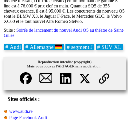
modèle d’essai (TDi 190 chevaux) en finition haut de gamme S
line est à 76.000 € prix clef en main. Quant au SQ5 de 355
chevaux essence, il est à 95.000 €. Les concurrents du nouveau Q5
sont le BLMW X3, le Jaguar F-Pace, le Mercedes GLC, le Volvo
XC60 et le tout nouvel Alfa Romeo Stelvio.
Suite :
Soirée de lancement du nouvel Audi Q5 au théatre de Saint-
Gilles
# Audi
# Allemagne
# segment J
# SUV XL
Reproduction interdite (copyright)
Mais vous pouvez PARTAGER sans modération :
Sites officiels :
www.audi.re
Page Facebook Audi