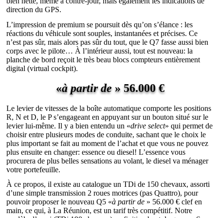
bien nette, même à contre-jour, mais également les indications de
direction du GPS.
L’impression de premium se poursuit dès qu’on s’élance : les
réactions du véhicule sont souples, instantanées et précises. Ce
n’est pas sûr, mais alors pas sûr du tout, que le Q7 fasse aussi bien
corps avec le pilote… À l’intérieur aussi, tout est nouveau: la
planche de bord reçoit le très beau blocs compteurs entièrement
digital (virtual cockpit).
«
à partir de
» 56.000 €
Le levier de vitesses de la boîte automatique comporte les positions
R, N et D, le P s’engageant en appuyant sur un bouton situé sur le
levier lui-même. Il y a bien entendu un «
drive select
» qui permet de
choisir entre plusieurs modes de conduite, sachant que le choix le
plus important se fait au moment de l’achat et que vous ne pouvez
plus ensuite en changer: essence ou diesel! L’essence vous
procurera de plus belles sensations au volant, le diesel va ménager
votre portefeuille.
À ce propos, il existe au catalogue un TDi de 150 chevaux, assorti
d’une simple transmission 2 roues motrices (pas Quattro), pour
pouvoir proposer le nouveau Q5 «
à partir de
» 56.000 € clef en
main, ce qui, à La Réunion, est un tarif très compétitif. Notre