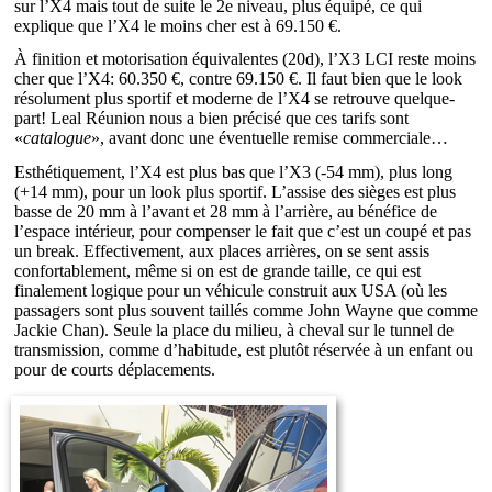
sur l’X4 mais tout de suite le 2e niveau, plus équipé, ce qui
explique que l’X4 le moins cher est à 69.150 €.
À finition et motorisation équivalentes (20d), l’X3 LCI reste moins
cher que l’X4: 60.350 €, contre 69.150 €. Il faut bien que le look
résolument plus sportif et moderne de l’X4 se retrouve quelque-
part! Leal Réunion nous a bien précisé que ces tarifs sont
«
catalogue
», avant donc une éventuelle remise commerciale…
Esthétiquement, l’X4 est plus bas que l’X3 (-54 mm), plus long
(+14 mm), pour un look plus sportif. L’assise des sièges est plus
basse de 20 mm à l’avant et 28 mm à l’arrière, au bénéfice de
l’espace intérieur, pour compenser le fait que c’est un coupé et pas
un break. Effectivement, aux places arrières, on se sent assis
confortablement, même si on est de grande taille, ce qui est
finalement logique pour un véhicule construit aux USA (où les
passagers sont plus souvent taillés comme John Wayne que comme
Jackie Chan). Seule la place du milieu, à cheval sur le tunnel de
transmission, comme d’habitude, est plutôt réservée à un enfant ou
pour de courts déplacements.