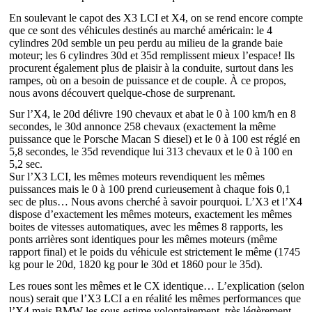
En soulevant le capot des X3 LCI et X4, on se rend encore compte
que ce sont des véhicules destinés au marché américain: le 4
cylindres 20d semble un peu perdu au milieu de la grande baie
moteur; les 6 cylindres 30d et 35d remplissent mieux l’espace! Ils
procurent également plus de plaisir à la conduite, surtout dans les
rampes, où on a besoin de puissance et de couple. À ce propos,
nous avons découvert quelque-chose de surprenant.
Sur l’X4, le 20d délivre 190 chevaux et abat le 0 à 100 km/h en 8
secondes, le 30d annonce 258 chevaux (exactement la même
puissance que le Porsche Macan S diesel) et le 0 à 100 est réglé en
5,8 secondes, le 35d revendique lui 313 chevaux et le 0 à 100 en
5,2 sec.
Sur l’X3 LCI, les mêmes moteurs revendiquent les mêmes
puissances mais le 0 à 100 prend curieusement à chaque fois 0,1
sec de plus… Nous avons cherché à savoir pourquoi. L’X3 et l’X4
dispose d’exactement les mêmes moteurs, exactement les mêmes
boites de vitesses automatiques, avec les mêmes 8 rapports, les
ponts arrières sont identiques pour les mêmes moteurs (même
rapport final) et le poids du véhicule est strictement le même (1745
kg pour le 20d, 1820 kg pour le 30d et 1860 pour le 35d).
Les roues sont les mêmes et le CX identique… L’explication (selon
nous) serait que l’X3 LCI a en réalité les mêmes performances que
l’X4 mais BMW les sous-estime volontairement, très légèrement,