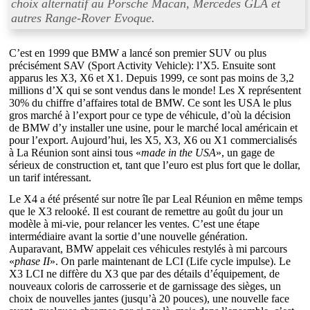
choix alternatif au Porsche Macan, Mercedes GLA et
autres Range-Rover Evoque.
C’est en 1999 que BMW a lancé son premier SUV ou plus
précisément SAV (Sport Activity Vehicle): l’X5. Ensuite sont
apparus les X3, X6 et X1. Depuis 1999, ce sont pas moins de 3,2
millions d’X qui se sont vendus dans le monde! Les X représentent
30% du chiffre d’affaires total de BMW. Ce sont les USA le plus
gros marché à l’export pour ce type de véhicule, d’où la décision
de BMW d’y installer une usine, pour le marché local américain et
pour l’export. Aujourd’hui, les X5, X3, X6 ou X1 commercialisés
à La Réunion sont ainsi tous «
made in the USA
», un gage de
sérieux de construction et, tant que l’euro est plus fort que le dollar,
un tarif intéressant.
Le X4 a été présenté sur notre île par Leal Réunion en même temps
que le X3 relooké. Il est courant de remettre au goût du jour un
modèle à mi-vie, pour relancer les ventes. C’est une étape
intermédiaire avant la sortie d’une nouvelle génération.
Auparavant, BMW appelait ces véhicules restylés à mi parcours
«
phase II
». On parle maintenant de LCI (Life cycle impulse). Le
X3 LCI ne diffère du X3 que par des détails d’équipement, de
nouveaux coloris de carrosserie et de garnissage des sièges, un
choix de nouvelles jantes (jusqu’à 20 pouces), une nouvelle face