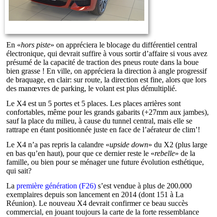
En «
hors piste
» on appréciera le blocage du différentiel central
électronique, qui devrait suffire à vous sortir d’affaire si vous avez
présumé de la capacité de traction des pneus route dans la boue
bien grasse ! En ville, on appréciera la direction à angle progressif
de braquage, en clair: sur route, la direction est fine, alors que lors
des manœvres de parking, le volant est plus démultiplié.
Le X4 est un 5 portes et 5 places. Les places arrières sont
confortables, même pour les grands gabarits (+27mm aux jambes),
sauf la place du milieu, à cause du tunnel central, mais elle se
rattrape en étant positionnée juste en face de l’aérateur de clim’!
Le X4 n’a pas repris la calandre «
upside down
» du X2 (plus large
en bas qu’en haut), pour que ce dernier reste le «
rebelle
» de la
famille, ou bien pour se ménager une future évolution esthétique,
qui sait?
La
première génération (F26)
s’est vendue à plus de 200.000
exemplaires depuis son lancement en 2014 (dont 151 à La
Réunion). Le nouveau X4 devrait confirmer ce beau succès
commercial, en jouant toujours la carte de la forte ressemblance