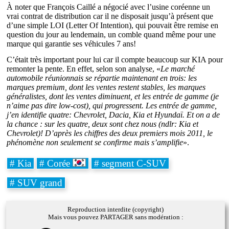
À noter que François Caillé a négocié avec l’usine coréenne un
vrai contrat de distribution car il ne disposait jusqu’à présent que
d’une simple LOI (Letter Of Intention), qui pouvait être remise en
question du jour au lendemain, un comble quand même pour une
marque qui garantie ses véhicules 7 ans!
C’était très important pour lui car il compte beaucoup sur KIA pour
remonter la pente. En effet, selon son analyse, «
Le marché
automobile réunionnais se répartie maintenant en trois: les
marques premium, dont les ventes restent stables, les marques
généralistes, dont les ventes diminuent, et les entrée de gamme (je
n’aime pas dire low-cost), qui progressent. Les entrée de gamme,
j’en identifie quatre: Chevrolet, Dacia, Kia et Hyundaï. Et on a de
la chance : sur les quatre, deux sont chez nous (ndlr: Kia et
Chevrolet)! D’après les chiffres des deux premiers mois 2011, le
phénomène non seulement se confirme mais s’amplifie
».
# Kia
# Corée
# segment C-SUV
# SUV grand
Reproduction interdite (copyright)
Mais vous pouvez PARTAGER sans modération :