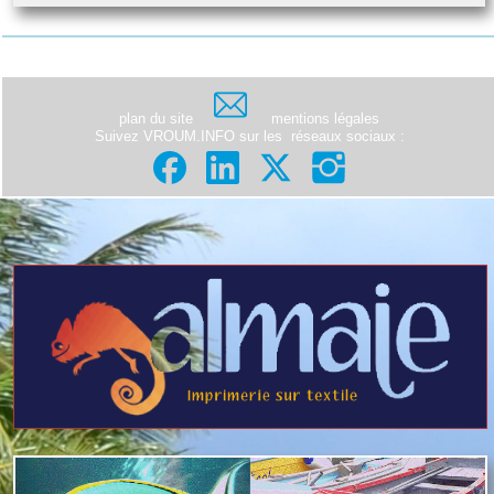
plan du site
mentions légales
Suivez VROUM.INFO sur les
réseaux sociaux
: