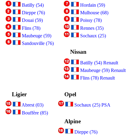
Batilly (54)
Hordain (59)
Dieppe (76)
Mulhouse (68)
Douai (59)
Poissy (78)
Flins (78)
Rennes (35)
Maubeuge (59)
Sochaux (25)
Sandouville (76)
Nissan
Batilly (54) Renault
Maubeuge (59) Renault
Flins (78) Renault
Ligier
Opel
Abrest (03)
Sochaux (25) PSA
Bouffère (85)
Alpine
Dieppe (76)