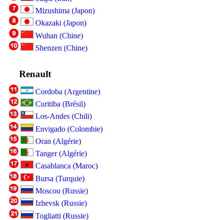
Mizushima (Japon)
Okazaki (Japon)
Wuhan (Chine)
Shenzen (Chine)
Renault
Cordoba (Argentine)
Curitiba (Brésil)
Los-Andes (Chili)
Envigado (Colombie)
Oran (Algérie)
Tanger (Algérie)
Casablanca (Maroc)
Bursa (Turquie)
Moscou (Russie)
Izhevsk (Russie)
Togliatti (Russie)