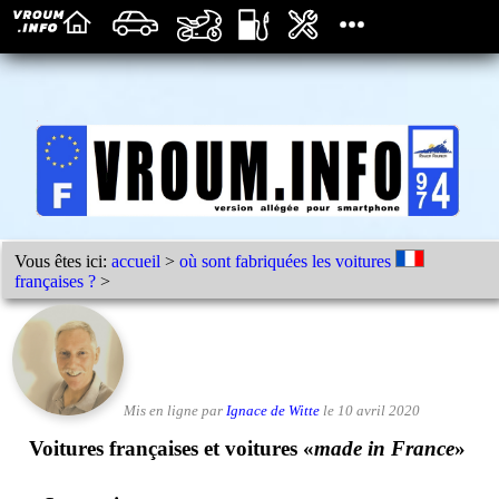
Vous êtes ici:
accueil
>
où sont fabriquées les voitures
françaises ?
>
Mis en ligne par
Ignace de Witte
le 10 avril 2020
Voitures françaises et voitures «
made in France
»