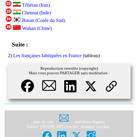
Téhéran (Iran)
Chennai (Inde)
Busan (Corée du Sud)
Wuhan (Chine)
Suite :
2)
Les françaises fabriquées en France
(tableau)
Reproduction interdite (copyright)
Mais vous pouvez PARTAGER sans modération :
plan du site
mentions légales
Suivez VROUM.INFO sur les
réseaux sociaux
: