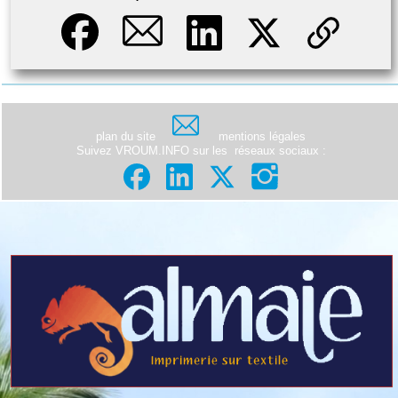
plan du site
mentions légales
Suivez VROUM.INFO sur les
réseaux sociaux
: