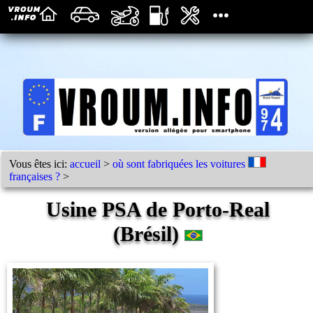
Vous êtes ici:
accueil
>
où sont fabriquées les voitures
françaises ?
>
Usine PSA de Porto-Real
(Brésil)