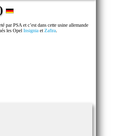
e)
eté par PSA et c’est dans cette usine allemande
ués les Opel
Insignia
et
Zafira
.