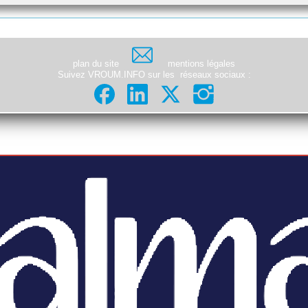
plan du site
mentions légales
Suivez VROUM.INFO sur les
réseaux sociaux
: