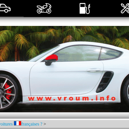
voitures
françaises ?
>