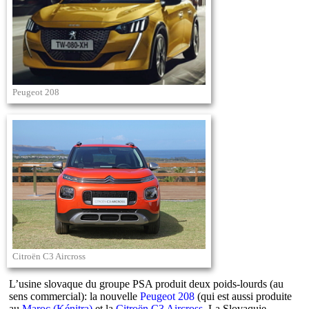
Peugeot 208
Citroën C3 Aircross
L’usine slovaque du groupe PSA produit deux poids-lourds (au
sens commercial): la nouvelle
Peugeot 208
(qui est aussi produite
au
Maroc (Kénitra)
et la
Citroën C3 Aircross
. La Slovaquie