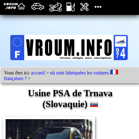
Vous êtes ici:
accueil
>
où sont fabriquées les voitures
françaises ?
>
Usine PSA de Trnava
(Slovaquie)