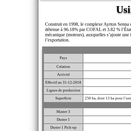
Usi
Construit en 1998, le complexe Ayrton Senna d
détenue à 96.18% par COFAL et 3.82 % l’État du 
mécanique (moteurs), auxquelles s’ajoute une fo
l’exportation.
Pays
Création
Activité
Effectif au 31-12-2018
Lignes de production
Superficie
250 ha, dont 13 ha pour l’un
Master 3
Duster 1
Duster 1 Pick-up