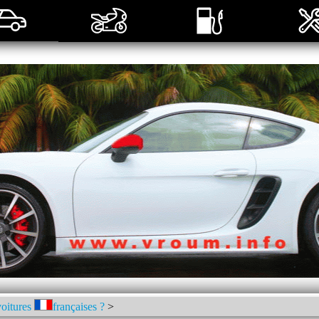
voitures
françaises ?
>