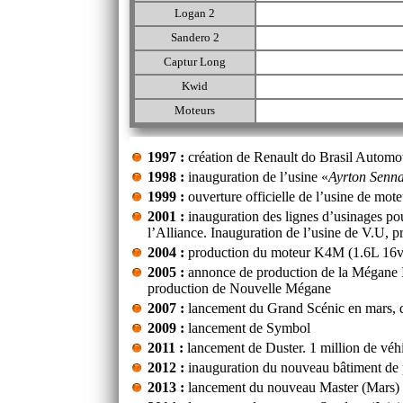
Logan 2
Sandero 2
Captur Long
Kwid
Moteurs
1997 :
création de Renault do Brasil Autom
1998 :
inauguration de l’usine «
Ayrton Senn
1999 :
ouverture officielle de l’usine de mote
2001 :
inauguration des lignes d’usinages pou
l’Alliance. Inauguration de l’usine de V.U, p
2004 :
production du moteur K4M (1.6L 16v) 
2005 :
annonce de production de la Mégane I
production de Nouvelle Mégane
2007 :
lancement du Grand Scénic en mars, d
2009 :
lancement de Symbol
2011 :
lancement de Duster. 1 million de véh
2012 :
inauguration du nouveau bâtiment de
2013 :
lancement du nouveau Master (Mars) 