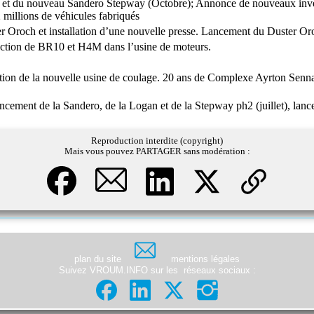
 et du nouveau Sandero Stepway (Octobre); Annonce de nouveaux inves
 millions de véhicules fabriqués
er Oroch et installation d’une nouvelle presse. Lancement du Duster O
uction de BR10 et H4M dans l’usine de moteurs.
on de la nouvelle usine de coulage. 20 ans de Complexe Ayrton Senna.
cement de la Sandero, de la Logan et de la Stepway ph2 (juillet), lan
Reproduction interdite (copyright)
Mais vous pouvez PARTAGER sans modération :
plan du site
mentions légales
Suivez VROUM.INFO sur les
réseaux sociaux
: