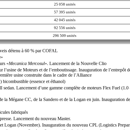
25 058 unités
57 395 unités
42 045 unités
92 556 unités
296 509 unités
oveis détenu à 60 % par COFAL
a
»
urs «
Mecanica Mercosul
». Lancement de la Nouvelle Clio
r l’usine de Moteurs et de l’emboutissage. Inauguration de l’entrepôt d
remière usine construite dans le cadre de l’Alliance
bicombustible (essence et éthanol)
I sedan. Lancement d’une gamme complète de moteurs Flex Fuel (1.0 e
e la Mégane CC, de la Sandero et de la Logan en juin. Inauguration 
icules fabriqués
 presse. Lancement du nouveau Master.
et Logan (Novembre). Inauguration du nouveau CPL (Logistics Prepar