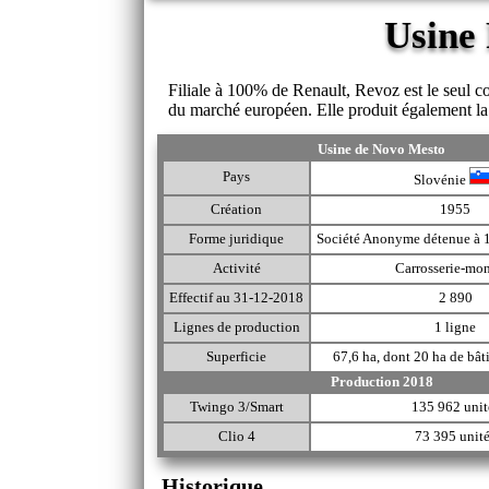
Usine
Filiale à 100% de Renault, Revoz est le seul 
du marché européen. Elle produit également la 
Usine de Novo Mesto
Pays
Slovénie
Création
1955
Forme juridique
Société Anonyme détenue à 
Activité
Carrosserie-mo
Effectif au 31-12-2018
2 890
Lignes de production
1 ligne
Superficie
67,6 ha, dont 20 ha de bât
Production 2018
Twingo 3/Smart
135 962 unit
Clio 4
73 395 unit
Historique