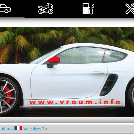
voitures
françaises ?
>