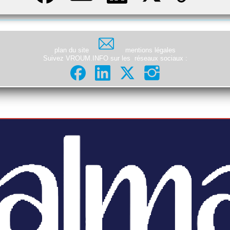
plan du site
mentions légales
Suivez VROUM.INFO sur les
réseaux sociaux
: