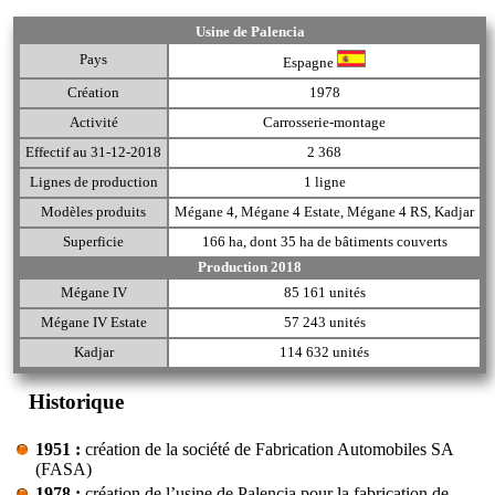
Usine de Palencia
Pays
Espagne
Création
1978
Activité
Carrosserie-montage
Effectif au 31-12-2018
2 368
Lignes de production
1 ligne
Modèles produits
Mégane 4, Mégane 4 Estate, Mégane 4 RS, Kadjar
Superficie
166 ha, dont 35 ha de bâtiments couverts
Production 2018
Mégane IV
85 161 unités
Mégane IV Estate
57 243 unités
Kadjar
114 632 unités
Historique
1951 :
création de la société de Fabrication Automobiles SA
(FASA)
1978 :
création de l’usine de Palencia pour la fabrication de