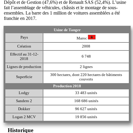
Dépôt et de Gestion (47,6%) et de Renault SAS (52,4%). L’usine
fait l’assemblage de véhicules, châssis et le montage de sous-
ensembles. La barre des 1 million de voitures assemblées a été
franchie en 2017.
Usine de Tanger
Pays
Maroc
Création
2008
Effectif au 31-12-
6 748
2018
Lignes de production
2 lignes
300 hectares, dont 220 hectares de bâtiments
Superficie
couverts
Production 2018
Lodgy
33 483 unités
Sandero 2
168 686 unités
Dokker
96 627 unités
Logan 2 MCV
19 856 unités
Historique