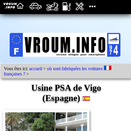
Vous êtes ici:
accueil
>
où sont fabriquées les voitures
françaises ?
>
Usine PSA de Vigo
(Espagne)