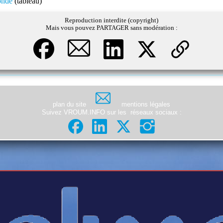
onde
(tableau)
Reproduction interdite (copyright)
Mais vous pouvez PARTAGER sans modération :
plan du site
mentions légales
Suivez VROUM.INFO sur les
réseaux sociaux
: