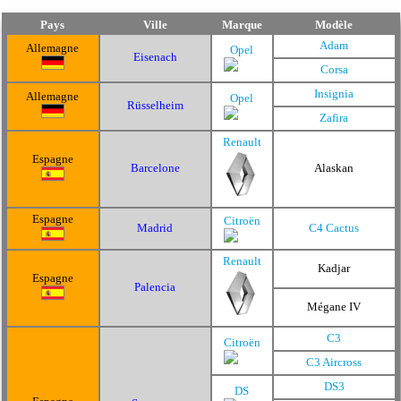
Pays
Ville
Marque
Modèle
Adam
Allemagne
Opel
Eisenach
Corsa
Insignia
Allemagne
Opel
Rüsselheim
Zafira
Renault
Espagne
Barcelone
Alaskan
Espagne
Citroën
Madrid
C4 Cactus
Renault
Kadjar
Espagne
Palencia
Mégane IV
C3
Citroën
C3 Aircross
DS3
DS