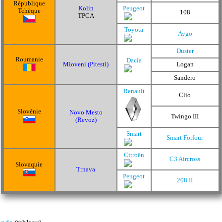
République
Kolin
Peugeot
Tchèque
108
TPCA
Toyota
Aygo
Duster
Roumanie
Dacia
Mioveni (Pitesti)
Logan
Sandero
Renault
Clio
Slovénie
Novo Mesto
Twingo III
(Revoz)
Smart
Smart Forfour
Citroën
C3 Aircross
Slovaquie
Trnava
Peugeot
208 II