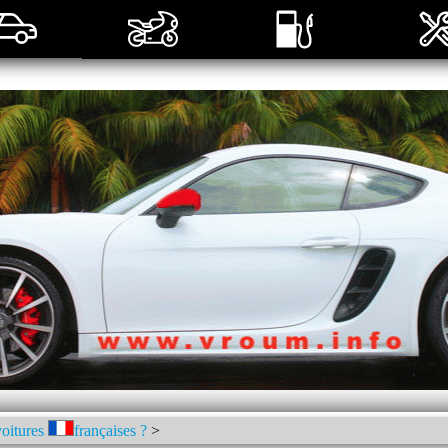
voitures
françaises ?
>