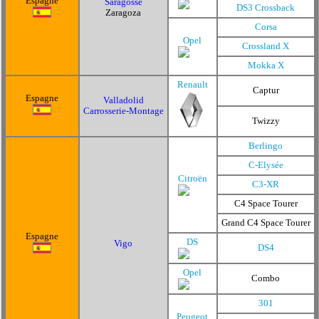
Espagne
Saragosse
DS3 Crossback
Zaragoza
Corsa
Opel
Crossland X
Mokka X
Renault
Captur
Espagne
Valladolid
Carrosserie-Montage
Twizzy
Berlingo
C-Elysée
Citroën
C3-XR
C4 Space Tourer
Grand C4 Space Tourer
Espagne
DS
Vigo
DS4
Opel
Combo
301
Peugeot