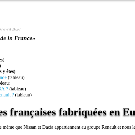
10 avril 2020
de in France
»
es)
)
 y êtes)
onde
(tableau)
bleau)
PSA ?
(tableau)
enault ?
(tableau)
es françaises fabriquées en E
e même que Nissan et Dacia appartiennent au groupe Renault et nous le