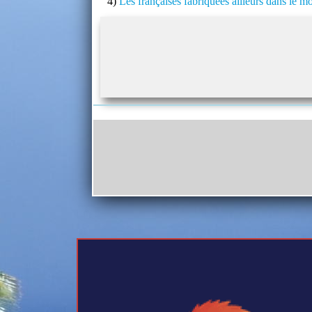
4)
Les françaises fabriquées ailleurs dans le m