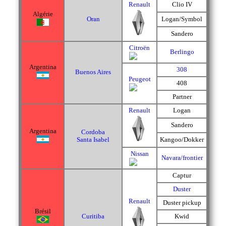
Renault
Clio IV
Algérie
Oran
Logan/Symbol
Sandero
Citroën
Berlingo
Argentina
308
Buenos Aires
Peugeot
408
Partner
Renault
Logan
Sandero
Argentina
Cordoba
Santa Isabel
Kangoo/Dokker
Nissan
Navara/frontier
Captur
Duster
Renault
Duster pickup
Brésil
Curitiba
Kwid