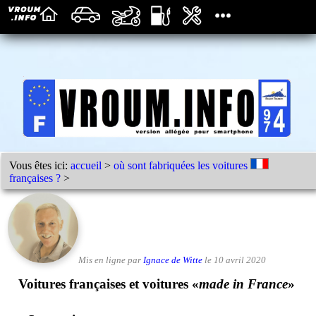
Vous êtes ici:
accueil
>
où sont fabriquées les voitures
françaises ?
>
Mis en ligne par
Ignace de Witte
le 10 avril 2020
Voitures françaises et voitures «
made in France
»