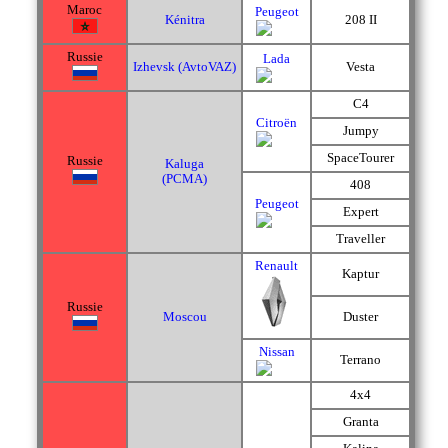
Maroc
Peugeot
Kénitra
208 II
Russie
Lada
Izhevsk (AvtoVAZ)
Vesta
C4
Citroën
Jumpy
SpaceTourer
Russie
Kaluga
(PCMA)
408
Peugeot
Expert
Traveller
Renault
Kaptur
Russie
Moscou
Duster
Nissan
Terrano
4x4
Granta