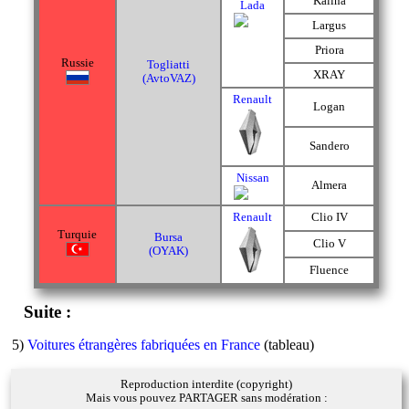
Kalina
Lada
Largus
Priora
Russie
Togliatti
XRAY
(AvtoVAZ)
Renault
Logan
Sandero
Nissan
Almera
Renault
Clio IV
Turquie
Bursa
Clio V
(OYAK)
Fluence
Suite :
5)
Voitures étrangères fabriquées en France
(tableau)
Reproduction interdite (copyright)
Mais vous pouvez PARTAGER sans modération :