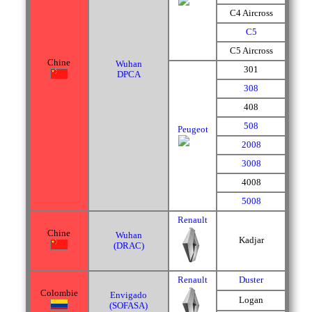
C4 Aircross
C5
C5 Aircross
Chine
Wuhan
301
DPCA
308
408
508
Peugeot
2008
3008
4008
5008
Renault
Chine
Wuhan
Kadjar
(DRAC)
Renault
Duster
Colombie
Envigado
Logan
(SOFASA)