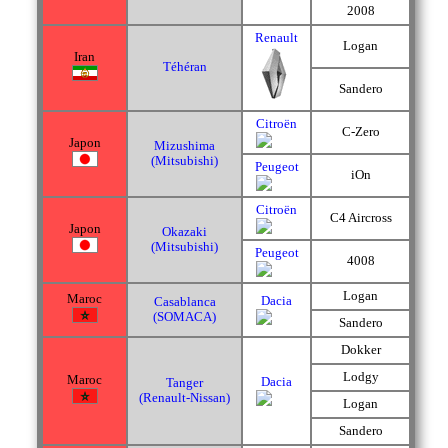
2008
Renault
Logan
Iran
Téhéran
Sandero
Citroën
C-Zero
Japon
Mizushima
(Mitsubishi)
Peugeot
iOn
Citroën
C4 Aircross
Japon
Okazaki
(Mitsubishi)
Peugeot
4008
Logan
Maroc
Dacia
Casablanca
(SOMACA)
Sandero
Dokker
Lodgy
Maroc
Dacia
Tanger
(Renault-Nissan)
Logan
Sandero