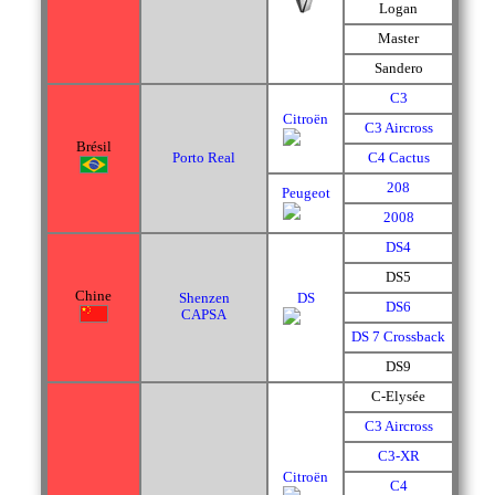
Logan
Master
Sandero
C3
Citroën
C3 Aircross
Brésil
Porto Real
C4 Cactus
208
Peugeot
2008
DS4
DS5
Chine
Shenzen
DS
DS6
CAPSA
DS 7 Crossback
DS9
C-Elysée
C3 Aircross
C3-XR
Citroën
C4