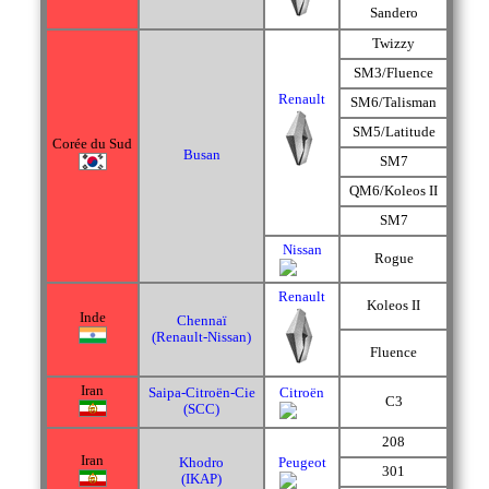
Sandero
Twizzy
SM3/Fluence
Renault
SM6/Talisman
SM5/Latitude
Corée du Sud
Busan
SM7
QM6/Koleos II
SM7
Nissan
Rogue
Renault
Koleos II
Inde
Chennaï
(Renault-Nissan)
Fluence
Iran
Saipa-Citroën-Cie
Citroën
C3
(SCC)
208
Iran
Khodro
Peugeot
301
(IKAP)